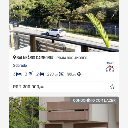
BALNEÁRIO CAMBORIÚ -
PRAIA DOS AMORES
#033
Sobrado
3
3
2
290,
190,
00
00
R$ 2.300.000,
00
CONDOMÍNIO COM LAZER