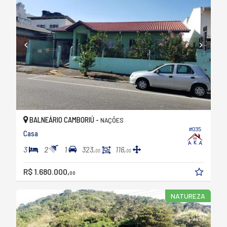
BALNEÁRIO CAMBORIÚ -
NAÇÕES
#035
Casa
3
2
1
323,
116,
00
00
R$ 1.680.000,
00
NATUREZA