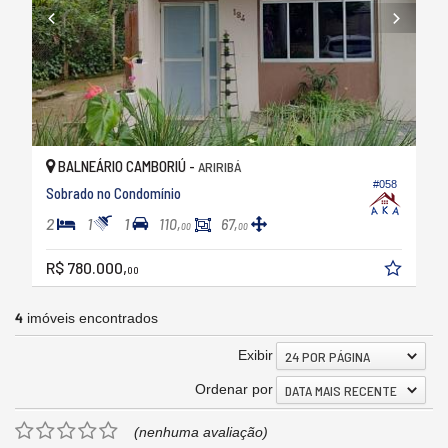
BALNEÁRIO CAMBORIÚ -
ARIRIBÁ
#058
Sobrado no Condomínio
2
1
1
110,
67,
00
00
R$ 780.000,
00
4
imóveis encontrados
Exibir
24 POR PÁGINA
Ordenar por
DATA MAIS RECENTE
(nenhuma avaliação)