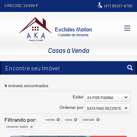
CRECI/SC 19.699-F
(47)
99167-8700
Casas à Venda
Encontre seu Imóvel
4
imóveis encontrados
Exibir
24 POR PÁGINA
Ordenar por
DATA MAIS RECENTE
Filtrando por:
venda
casa
sobrado
remover todos