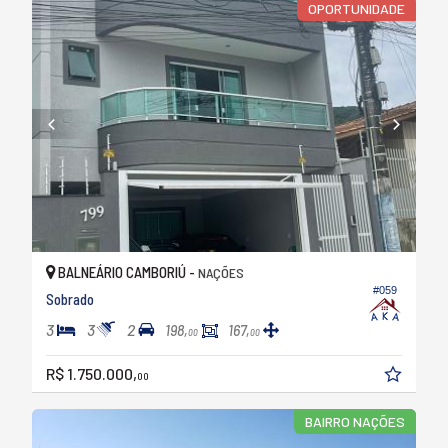
OPORTUNIDADE
BALNEÁRIO CAMBORIÚ -
NAÇÕES
#059
Sobrado
3
3
2
198,
167,
00
00
R$ 1.750.000,
00
BAIRRO NAÇÕES