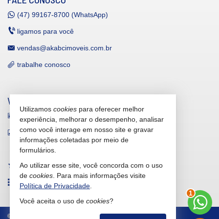
(47)
99167-8700 (WhatsApp)
ligamos para você
vendas@akabcimoveis.com.br
trabalhe conosco
VEJA MAIS
Utilizamos
cookies
para oferecer melhor
receba nosso newsletter
experiência, melhorar o desempenho, analisar
como você interage em nosso site e gravar
indicadores financeiros
informações coletadas por meio de
cadastre seu imóvel
formulários.
Ao utilizar esse site, você concorda com o uso
imóveis favoritos
de
cookies
. Para mais informações visite
mapa de imóveis
Política de Privacidade
.
2
Você aceita o uso de
cookies
?
©
2026
CRECI/SC 19.699-F
Política de Privacidade