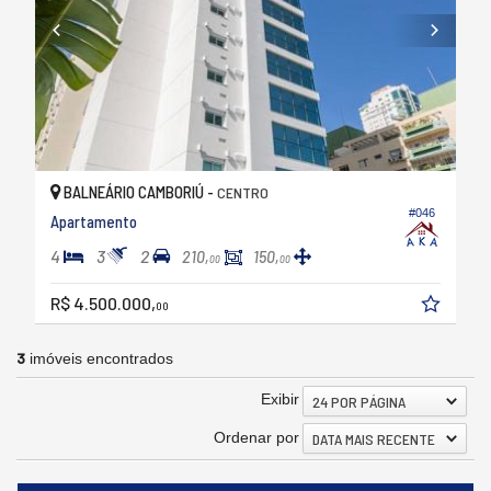
BALNEÁRIO CAMBORIÚ -
CENTRO
#046
Apartamento
4
3
2
210,
150,
00
00
R$ 4.500.000,
00
3
imóveis encontrados
Exibir
24 POR PÁGINA
Ordenar por
DATA MAIS RECENTE