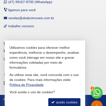
(47)
99167-8700 (WhatsApp)
ligamos para você
vendas@akabcimoveis.com.br
trabalhe conosco
VEJA MAIS
Utilizamos
cookies
para oferecer melhor
receba nosso newsletter
experiência, melhorar o desempenho, analisar
como você interage em nosso site e gravar
indicadores financeiros
informações coletadas por meio de
cadastre seu imóvel
formulários.
Ao utilizar esse site, você concorda com o uso
imóveis favoritos
de
cookies
. Para mais informações visite
mapa de imóveis
Política de Privacidade
.
2
Você aceita o uso de
cookies
?
©
2026
CRECI/SC 19.699-F
Política de Privacidade
aceito cookies