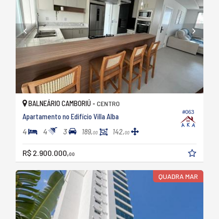
BALNEÁRIO CAMBORIÚ -
CENTRO
#063
Apartamento no Edifício Villa Alba
4
4
3
189,
142,
00
00
R$ 2.900.000,
00
QUADRA MAR