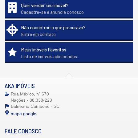
Quer vender seu imóvel?
Cadastre-se e anuncie conosco
Não encontrou o que procurava?
Entre em contato
Meus imóveis Favoritos
Lista de imóveis adicionados
AKA IMÓVEIS
Rua México, nº 670
Nações - 88.338-223
Balneário Camboriú -
SC
mapa google
FALE CONOSCO