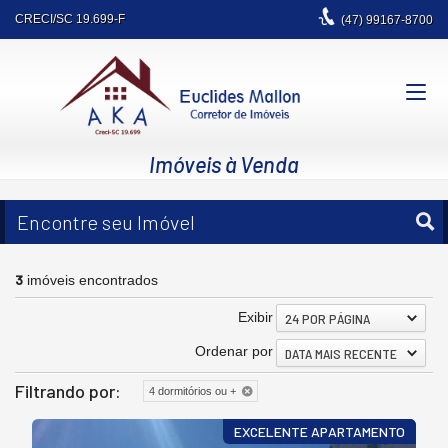
CRECI/SC 19.699-F
(47)
99167-8700
Imóveis à Venda
Encontre seu Imóvel
3
imóveis encontrados
Exibir
24 POR PÁGINA
Ordenar por
DATA MAIS RECENTE
Filtrando por:
4 dormitórios ou +
EXCELENTE APARTAMENTO