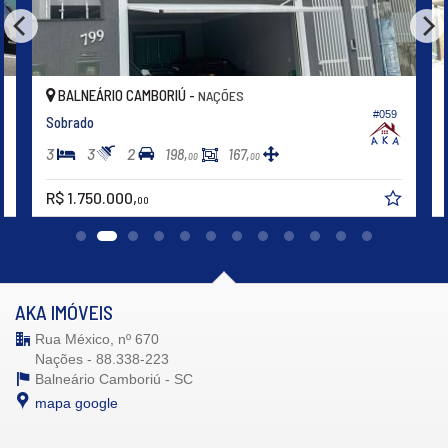
BALNEÁRIO CAMBORIÚ -
NAÇÕES
#059
Sobrado
3
3
2
198,
167,
00
00
R$ 1.750.000,
00
AKA IMÓVEIS
Rua México, nº 670
Nações - 88.338-223
Balneário Camboriú -
SC
mapa google