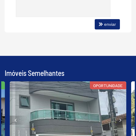
Playground
Quiosque Externo
enviar
Imóveis Semelhantes
S
OPORTUNIDADE