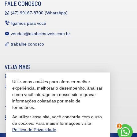
FALE CONOSCO
(47)
99167-8700 (WhatsApp)
ligamos para você
vendas@akabcimoveis.com.br
trabalhe conosco
VEJA MAIS
receba nosso newsletter
Utilizamos
cookies
para oferecer melhor
indicadores financeiros
experiência, melhorar o desempenho, analisar
como você interage em nosso site e gravar
cadastre seu imóvel
informações coletadas por meio de
imóveis favoritos
formulários.
Ao utilizar esse site, você concorda com o uso
mapa de imóveis
de
cookies
. Para mais informações visite
1
Política de Privacidade
.