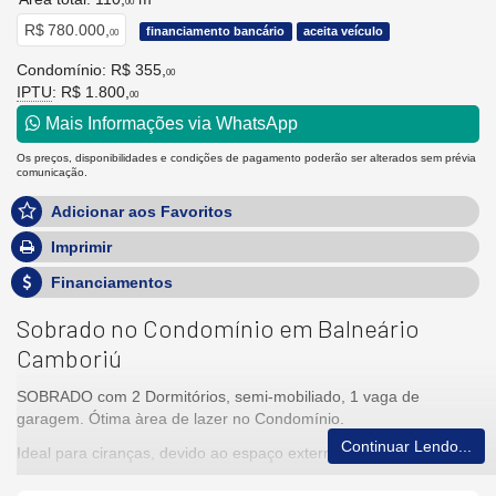
00
R$ 780.000,
financiamento bancário
aceita veículo
00
Condomínio: R$ 355,
00
IPTU
: R$ 1.800,
00
Mais Informações via WhatsApp
Os preços, disponibilidades e condições de pagamento poderão ser alterados sem prévia
comunicação.
Adicionar aos Favoritos
Imprimir
Financiamentos
Sobrado no Condomínio em Balneário
Camboriú
SOBRADO com 2 Dormitórios, semi-mobiliado, 1 vaga de
garagem. Ótima àrea de lazer no Condomínio.
Continuar Lendo...
Ideal para ciranças, devido ao espaço externo com Lazer.
Ótima localização no Bairro ARIRIBÁ