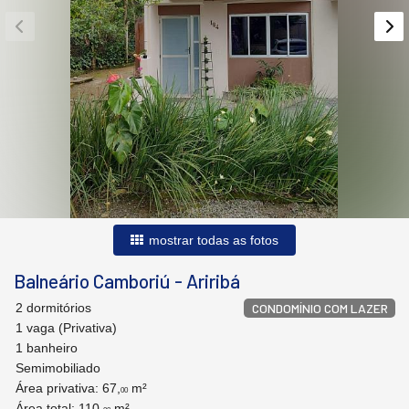
mostrar todas as fotos
Balneário Camboriú
-
Ariribá
2 dormitórios
CONDOMÍNIO COM LAZER
1 vaga (Privativa)
1 banheiro
Semimobiliado
Área privativa: 67,
m²
00
Área total: 110,
m²