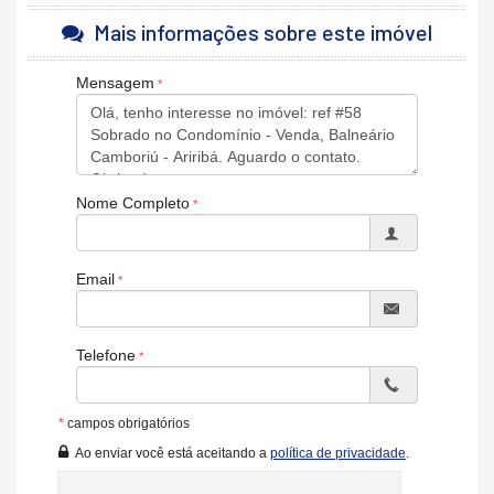
Mais informações sobre este imóvel
ÓTIMA ÁREA DE LAZER
Campo de futebol
Mensagem
PlayGround Infantil
Amplo espaço no Condomínio
Sobrado com 2 Dormitórios
Sala com 2 Ambientes
Cozinha e Área de serviço
Semi-mobiliado
Nome Completo
Aconchegante
Ótima localização: Ariribá
Características do Imóvel
Email
Área de Serviço
Sala para 2 Ambientes
Cozinha
Telefone
Banheiro Social
Piso Cerâmico
Vista Livre
*
campos obrigatórios
Características do Empreendimento
Ao enviar você está aceitando a
política de privacidade
.
Salão de Festas
Quadra Esportiva
Portão Eletrônico