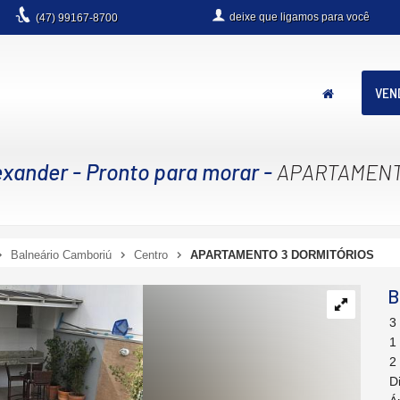
deixe que
ligamos para você
(47)
99167-8700
VEN
exander
- Pronto para morar
-
APARTAMENT
Balneário Camboriú
Centro
APARTAMENTO 3 DORMITÓRIOS
B
3
1
2
D