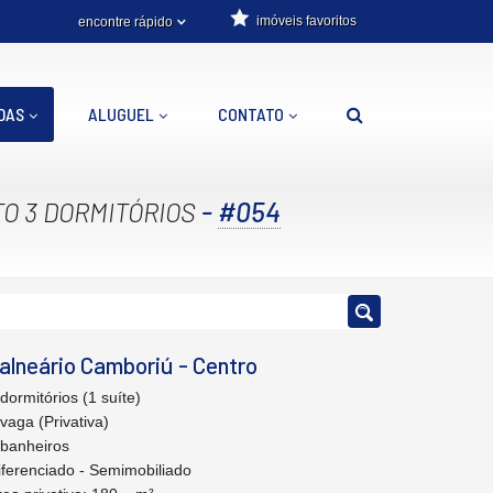
imóveis favoritos
encontre rápido
DAS
ALUGUEL
CONTATO
-
#054
O 3 DORMITÓRIOS
alneário Camboriú
-
Centro
 dormitórios (1 suíte)
 vaga (Privativa)
 banheiros
iferenciado - Semimobiliado