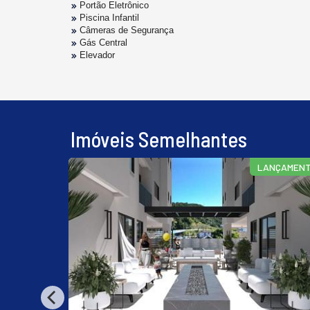
Portão Eletrônico
Piscina Infantil
Câmeras de Segurança
Gás Central
Elevador
Imóveis Semelhantes
ANÇAMENTO
LANÇAMEN