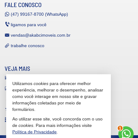
FALE CONOSCO
(47)
99167-8700 (WhatsApp)
ligamos para você
vendas@akabcimoveis.com.br
trabalhe conosco
VEJA MAIS
receba nosso newsletter
Utilizamos
cookies
para oferecer melhor
indicadores financeiros
experiência, melhorar o desempenho, analisar
como você interage em nosso site e gravar
cadastre seu imóvel
informações coletadas por meio de
imóveis favoritos
formulários.
Ao utilizar esse site, você concorda com o uso
mapa de imóveis
de
cookies
. Para mais informações visite
2
Política de Privacidade
.