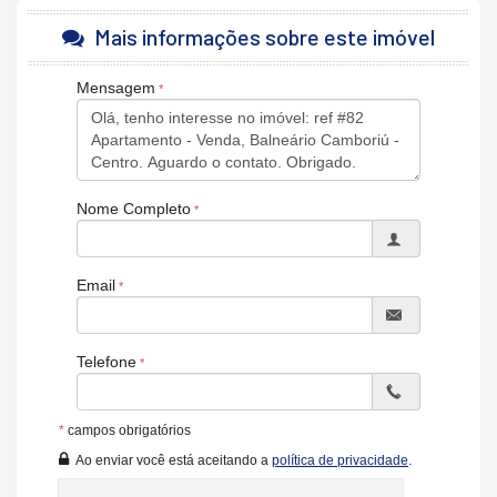
Frente Mar
Vista da Orla.
Mais informações sobre este imóvel
Excelente Apartamento com 3 Suites e dependência.
Mobilado e Equipado.
Mensagem
Sacada com Churrasqueira e Vista Mar.
Privacidade Um Apartamento por Andar.
Área de Lazer completa.
Piscina frente Mar com bar e Gourmet.
Área de lazer fantástica.
Nome Completo
Características do Imóvel
Ar Condicionado
Churrasqueira
Piso Cerâmico
Email
Andar Alto
Vista Mar
Móveis Planejados
Telefone
Fechadura Eletrônica
Vista Panorâmica
Aceita Pet
Área de Serviço
*
campos obrigatórios
Dependência de Empregada
Ao enviar você está aceitando a
política de privacidade
.
Sacada com Churrasqueira
Entrada de Serviço