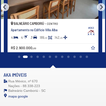
Hall Decorado e Mobiliado
Estar Social
Acessibilidade para PNE
Hidromassagem
BALNEÁRIO CAMBORIÚ -
CENTRO
#063
Apartamento no Edifício Villa Alba
4
4
3
189,
142,
00
00
R$ 2.900.000,
00
AKA IMÓVEIS
Rua México, nº 670
Nações - 88.338-223
Balneário Camboriú -
SC
mapa google