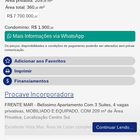
Área privativa: 209,
m²
00
Área total: 360,
m²
00
R$ 7.700.000,
00
Condomínio: R$ 1.900,
00
Mais Informações via WhatsApp
Os preços, disponibilidades e condições de pagamento poderão ser alterados sem prévia
comunicação.
Adicionar aos Favoritos
Imprimir
Financiamentos
Procave Incorporadora
FRENTE MAR - Belíssimo Apartamento Com 3 Suites, 4 vagas
privativas, MOBILIADO E EQUIPADO, COM 209 m² de Área
Privativa, Localização Centro Sul.
Excelente Vista Mar, Área de Lazer completa e aconchegante.
Continuar Lendo...