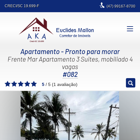
CRECI/SC 19.699-F
(47)
99167-8700
Apartamento
- Pronto para morar
Frente Mar Apartamento 3 Suites, mobiliado 4
vagas
#082
5
/
5
(
1
avaliação)