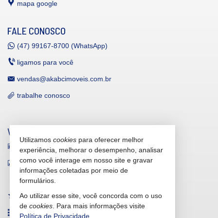
mapa google
FALE CONOSCO
(47)
99167-8700 (WhatsApp)
ligamos para você
vendas@akabcimoveis.com.br
trabalhe conosco
VEJA MAIS
Utilizamos
cookies
para oferecer melhor
receba nosso newsletter
experiência, melhorar o desempenho, analisar
como você interage em nosso site e gravar
indicadores financeiros
informações coletadas por meio de
cadastre seu imóvel
formulários.
Ao utilizar esse site, você concorda com o uso
imóveis favoritos
de
cookies
. Para mais informações visite
mapa de imóveis
Política de Privacidade
.