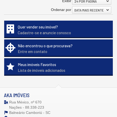
Exibir
24 POR PÁGINA
Ordenar por
DATA MAIS RECENTE
Quer vender seu imóvel?
Cadastre-se e anuncie conosco
Não encontrou o que procurava?
Entre em contato
Meus imóveis Favoritos
Lista de imóveis adicionados
AKA IMÓVEIS
Rua México, nº 670
Nações - 88.338-223
Balneário Camboriú -
SC