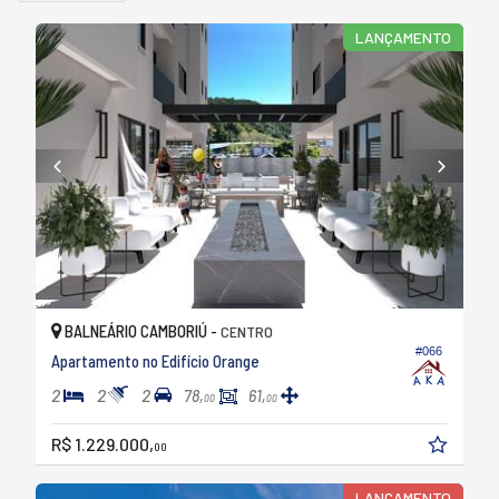
LANÇAMENTO
BALNEÁRIO CAMBORIÚ -
CENTRO
#066
Apartamento no Edifício Orange
2
2
2
78,
61,
00
00
R$ 1.229.000,
00
LANÇAMENTO