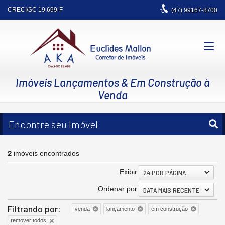
CRECI/SC 19.699-F
(47)
99167-8700
Imóveis Lançamentos & Em Construção à
Venda
Encontre seu Imóvel
2
imóveis encontrados
Exibir
24 POR PÁGINA
Ordenar por
DATA MAIS RECENTE
Filtrando por:
venda
lançamento
em construção
remover todos