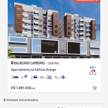
BALNEÁRIO CAMBORIÚ -
CENTRO
#067
Apartamento no Edifício Orange
3
2
2
98,
76,
00
00
R$ 1.681.000,
00
2
imóveis encontrados